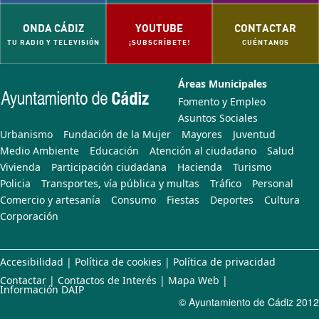
ONDA CÁDIZ
YOUTUBE
CONTACTAR
TU RADIO Y TELEVISIÓN
¡SUBSCRÍBETE!
CUÉNTANOS
Áreas Municipales
Fomento y Empleo
Asuntos Sociales
Urbanismo
Fundación de la Mujer
Mayores
Juventud
Medio Ambiente
Educación
Atención al ciudadano
Salud
Vivienda
Participación ciudadana
Hacienda
Turismo
Policia
Transportes, vía pública y multas
Tráfico
Personal
Comercio y artesanía
Consumo
Fiestas
Deportes
Cultura
Corporación
Accesibilidad
|
Política de cookies
|
Política de privacidad
Contactar
|
Contactos de Interés
|
Mapa Web
|
Información DAIP
© Ayuntamiento de Cádiz 2012