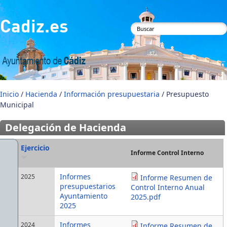
Pasar al contenido principal
Cadiz.es
Formulario de
búsqueda
Inicio
/
Hacienda
/
Información presupuestaria
/ Presupuesto
Municipal
Delegación de Hacienda
Ejercicio
Informe Control Interno
Informes
2025
Informe Resumen de
presupuestarios
Control Interno Anual
Ayuntamiento
2025.pdf
2025
Informes
2024
Informe Resumen de