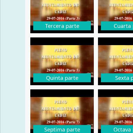
Tercera parte
Cuarta 
Quinta parte
Sexta 
Septima parte
Octava 