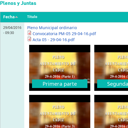
Pasar al contenido principal
Plenos y Juntas
Fecha
Título
Pleno Municipal ordinario
29/04/2016
- 09:30
Convocatoria PM-05 29-04-16.pdf
Acta 05 - 29-04-16.pdf
Primera parte
Segunda