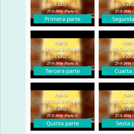
Primera parte
Segunda
Tercera parte
Cuarta 
Quinta parte
Sexta 