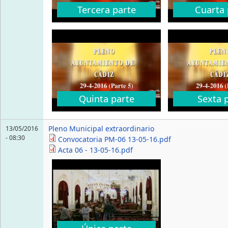
Tercera parte
Cuarta 
Quinta parte
Sexta 
Pleno Municipal extraordinario
13/05/2016
- 08:30
Convocatoria PM-06 13-05-16.pdf
Acta 06 - 13-05-16.pdf