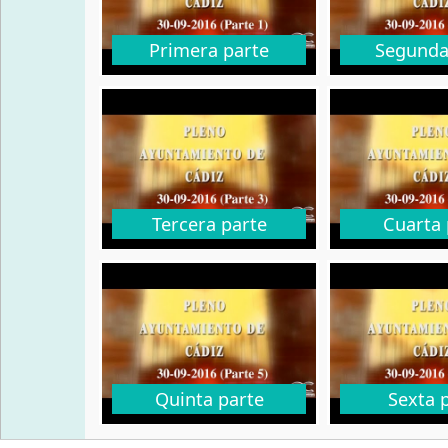
Primera parte
Segunda
Tercera parte
Cuarta 
Quinta parte
Sexta 