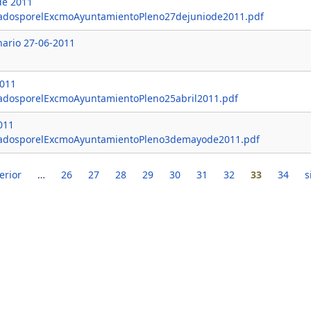
de 2011
adosporelExcmoAyuntamientoPleno27dejuniode2011.pdf
nario 27-06-2011
2011
adosporelExcmoAyuntamientoPleno25abril2011.pdf
011
tadosporelExcmoAyuntamientoPleno3demayode2011.pdf
erior
…
26
27
28
29
30
31
32
33
34
s