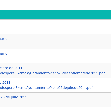
nario
nario
embre de 2011
tadosporelExcmoAyuntamientoPleno26deseptiembrede2011.pdf
de 2011
adosporelExcmoAyuntamientoPleno25dejuliode2011.pdf
25 de julio 2011