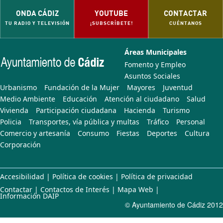
ONDA CÁDIZ
YOUTUBE
CONTACTAR
TU RADIO Y TELEVISIÓN
¡SUBSCRÍBETE!
CUÉNTANOS
Áreas Municipales
Fomento y Empleo
Asuntos Sociales
Urbanismo
Fundación de la Mujer
Mayores
Juventud
Medio Ambiente
Educación
Atención al ciudadano
Salud
Vivienda
Participación ciudadana
Hacienda
Turismo
Policia
Transportes, vía pública y multas
Tráfico
Personal
Comercio y artesanía
Consumo
Fiestas
Deportes
Cultura
Corporación
Accesibilidad
|
Política de cookies
|
Política de privacidad
Contactar
|
Contactos de Interés
|
Mapa Web
|
Información DAIP
© Ayuntamiento de Cádiz 2012