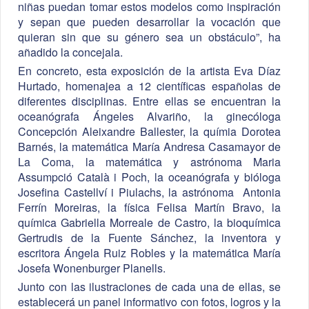
niñas puedan tomar estos modelos como inspiración
y sepan que pueden desarrollar la vocación que
quieran sin que su género sea un obstáculo”, ha
añadido la concejala.
En concreto, esta exposición de la artista Eva Díaz
Hurtado, homenajea a 12 científicas españolas de
diferentes disciplinas. Entre ellas se encuentran la
oceanógrafa Ángeles Alvariño, la ginecóloga
Concepción Aleixandre Ballester, la químia Dorotea
Barnés, la matemática María Andresa Casamayor de
La Coma, la matemática y astrónoma Maria
Assumpció Català i Poch, la oceanógrafa y bióloga
Josefina Castellví i Piulachs, la astrónoma Antonia
Ferrín Moreiras, la física Felisa Martín Bravo, la
química Gabriella Morreale de Castro, la bioquímica
Gertrudis de la Fuente Sánchez, la inventora y
escritora Ángela Ruiz Robles y la matemática María
Josefa Wonenburger Planells.
Junto con las ilustraciones de cada una de ellas, se
establecerá un panel informativo con fotos, logros y la