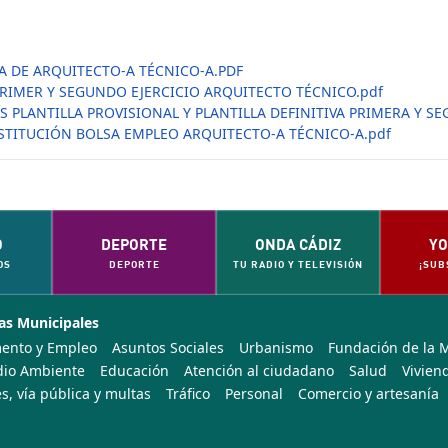
A DE ARQUITECTO-A TÉCNICO-A.PDF
RIMER Y SEGUNDO EJERCICIO ARQUITECTO TÉCNICO.pdf
PLANTILLA PROVISIONAL Y PLANTILLA DEFINITIVA PRIMERA Y S
STITUCIÓN BOLSA EMPLEO ARQUITECTO-A TÉCNICO-A.pdf
O
DEPORTE
ONDA CÁDIZ
YO
OS
DEPORTE
TU RADIO Y TELEVISIÓN
¡SUB
as Municipales
ento y Empleo
Asuntos Sociales
Urbanismo
Fundación de la 
io Ambiente
Educación
Atención al ciudadano
Salud
Vivien
s, vía pública y multas
Tráfico
Personal
Comercio y artesanía