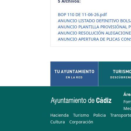
5 Archivos:
BOP 110 DE 11-06-26.pdf
ANUNCIO LISTADO DEFINITIVO BOLS
ANUNCIO PLANTILLA PROVISIÓNAL P
ANUNCIO RESOLUCIÓN ALEGACIONES 
ANUNCIO APERTURA DE PLICAS CON
TU AYUNTAMIENTO
TURISM
EN LA RED
DESCÚBREN
Áre
Fom
Med
Hacienda
Turismo
Policia
Transporte
Cultura
Corporación