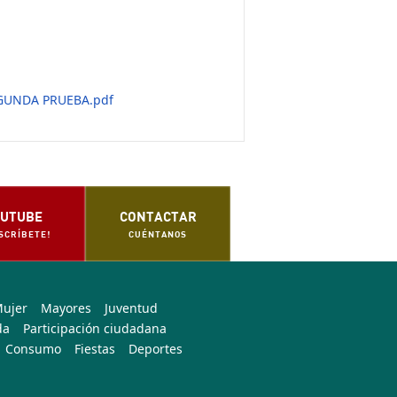
EGUNDA PRUEBA.pdf
UTUBE
CONTACTAR
SCRÍBETE!
CUÉNTANOS
Mujer
Mayores
Juventud
da
Participación ciudadana
Consumo
Fiestas
Deportes