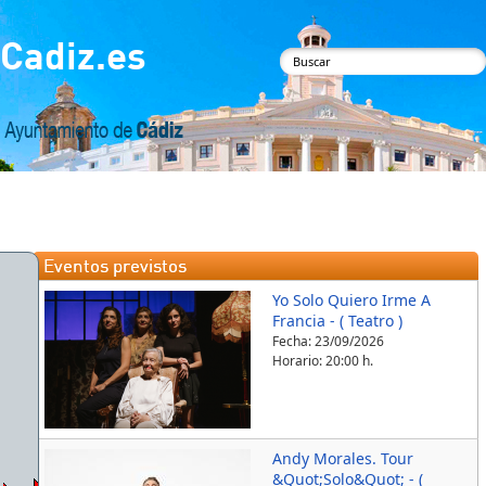
Pasar al contenido principal
Cadiz.es
Formulario de
búsqueda
Delegación de
Eventos previstos
Yo Solo Quiero Irme A
Francia - ( Teatro )
Fecha:
23/09/2026
Horario: 20:00 h.
Andy Morales. Tour
&Quot;Solo&Quot; - (