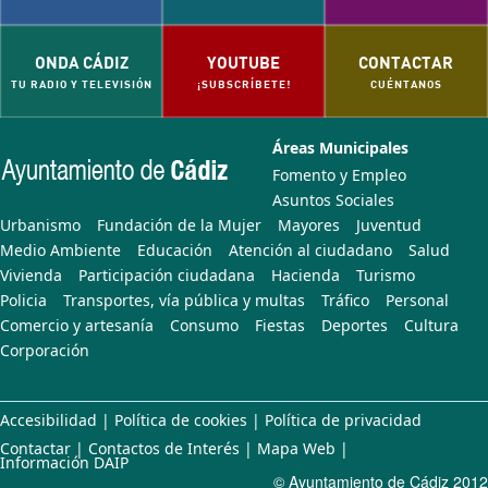
ONDA CÁDIZ
YOUTUBE
CONTACTAR
TU RADIO Y TELEVISIÓN
¡SUBSCRÍBETE!
CUÉNTANOS
Áreas Municipales
Fomento y Empleo
Asuntos Sociales
Urbanismo
Fundación de la Mujer
Mayores
Juventud
Medio Ambiente
Educación
Atención al ciudadano
Salud
Vivienda
Participación ciudadana
Hacienda
Turismo
Policia
Transportes, vía pública y multas
Tráfico
Personal
Comercio y artesanía
Consumo
Fiestas
Deportes
Cultura
Corporación
Accesibilidad
|
Política de cookies
|
Política de privacidad
Contactar
|
Contactos de Interés
|
Mapa Web
|
Información DAIP
© Ayuntamiento de Cádiz 2012