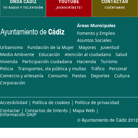
ONDA CÁDIZ
YOUTUBE
CONTACTAR
TU RADIO Y TELEVISIÓN
¡SUBSCRÍBETE!
CUÉNTANOS
Áreas Municipales
Fomento y Empleo
Asuntos Sociales
Urbanismo
Fundación de la Mujer
Mayores
Juventud
Medio Ambiente
Educación
Atención al ciudadano
Salud
Vivienda
Participación ciudadana
Hacienda
Turismo
Policia
Transportes, vía pública y multas
Tráfico
Personal
Comercio y artesanía
Consumo
Fiestas
Deportes
Cultura
Corporación
Accesibilidad
|
Política de cookies
|
Política de privacidad
Contactar
|
Contactos de Interés
|
Mapa Web
|
Información DAIP
© Ayuntamiento de Cádiz 2012