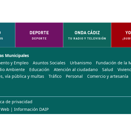
O
DEPORTE
ONDA CÁDIZ
YO
OS
DEPORTE
TU RADIO Y TELEVISIÓN
¡SUB
as Municipales
ento y Empleo
Asuntos Sociales
Urbanismo
Fundación de la 
io Ambiente
Educación
Atención al ciudadano
Salud
Vivien
s, vía pública y multas
Tráfico
Personal
Comercio y artesanía
ica de privacidad
 Web
|
Información DAIP