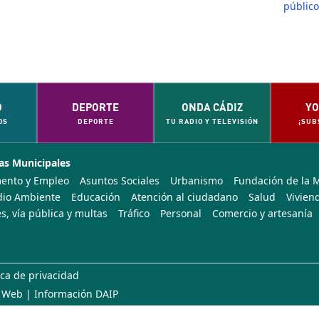
públic
O
DEPORTE
ONDA CÁDIZ
YO
OS
DEPORTE
TU RADIO Y TELEVISIÓN
¡SUB
as Municipales
ento y Empleo
Asuntos Sociales
Urbanismo
Fundación de la 
io Ambiente
Educación
Atención al ciudadano
Salud
Vivien
s, vía pública y multas
Tráfico
Personal
Comercio y artesanía
ica de privacidad
 Web
|
Información DAIP