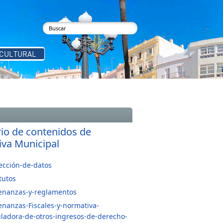
buscar
Formulario de búsqueda
 CULTURAL
rio de contenidos de
va Municipal
ección-de-datos
tutos
enanzas-y-reglamentos
nanzas-Fiscales-y-normativa-
ladora-de-otros-ingresos-de-derecho-