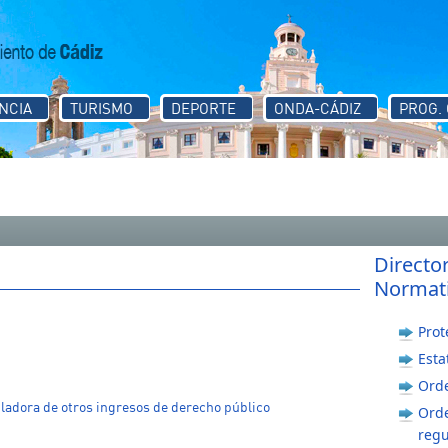
NCIA
TURISMO
DEPORTE
ONDA-CÁDIZ
PROG.
Directo
Normati
Prot
Esta
Ord
ladora de otros ingresos de derecho público
Orde
regu