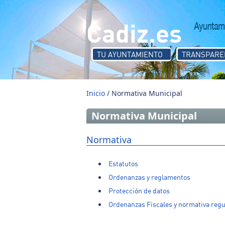
Pasar al contenido principal
Cadiz.es
TU AYUNTAMIENTO
TRANSPARE
Inicio
/ Normativa Municipal
Normativa Municipal
Normativa
Estatutos
Ordenanzas y reglamentos
Protección de datos
Ordenanzas Fiscales y normativa regu