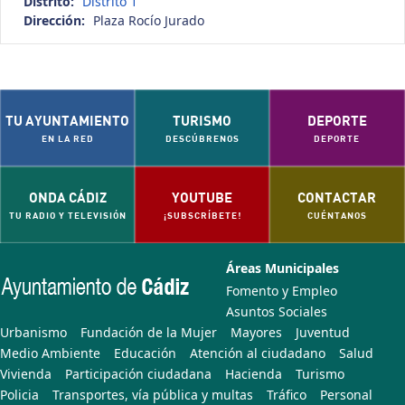
Distrito:
Distrito 1
Dirección:
Plaza Rocío Jurado
TU AYUNTAMIENTO
TURISMO
DEPORTE
EN LA RED
DESCÚBRENOS
DEPORTE
ONDA CÁDIZ
YOUTUBE
CONTACTAR
TU RADIO Y TELEVISIÓN
¡SUBSCRÍBETE!
CUÉNTANOS
Áreas Municipales
Fomento y Empleo
Asuntos Sociales
Urbanismo
Fundación de la Mujer
Mayores
Juventud
Medio Ambiente
Educación
Atención al ciudadano
Salud
Vivienda
Participación ciudadana
Hacienda
Turismo
Policia
Transportes, vía pública y multas
Tráfico
Personal