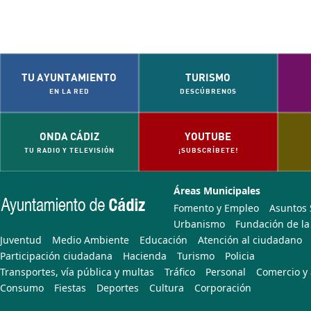
TU AYUNTAMIENTO
TURISMO
EN LA RED
DESCÚBRENOS
ONDA CÁDIZ
YOUTUBE
TU RADIO Y TELEVISIÓN
¡SUBSCRÍBETE!
Áreas Municipales
Fomento y Empleo
Asuntos 
Urbanismo
Fundación de la
Juventud
Medio Ambiente
Educación
Atención al ciudadano
Participación ciudadana
Hacienda
Turismo
Policia
Transportes, vía pública y multas
Tráfico
Personal
Comercio y 
Consumo
Fiestas
Deportes
Cultura
Corporación