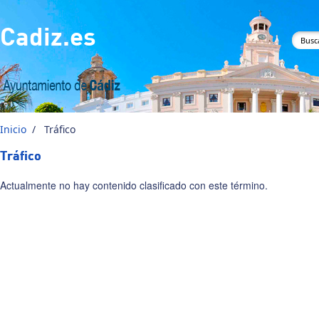
Pasar al contenido principal
Cadiz.es
For
bús
Inicio
/
Tráfico
Tráfico
Actualmente no hay contenido clasificado con este término.