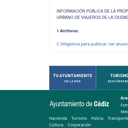
INFORMACIÓN PÚBLICA DE LA PRO
URBANO DE VIAJEROS DE LA CIUDAD 
1 Archivos:
C-Diligencia para publicar con anunc
TU AYUNTAMIENTO
TURISM
EN LA RED
DESCÚBREN
Áre
Fom
Med
Hacienda
Turismo
Policia
Transporte
Cultura
Corporación