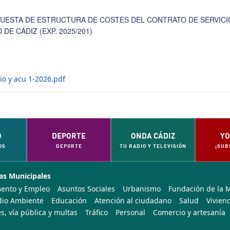
PUESTA DE ESTRUCTURA DE COSTES DEL CONTRATO DE SERVIC
DE CÁDIZ (EXP. 2025/201)
io y acu 1-2026.pdf
O
DEPORTE
ONDA CÁDIZ
YO
OS
DEPORTE
TU RADIO Y TELEVISIÓN
¡SUB
as Municipales
ento y Empleo
Asuntos Sociales
Urbanismo
Fundación de la 
io Ambiente
Educación
Atención al ciudadano
Salud
Vivien
s, vía pública y multas
Tráfico
Personal
Comercio y artesanía