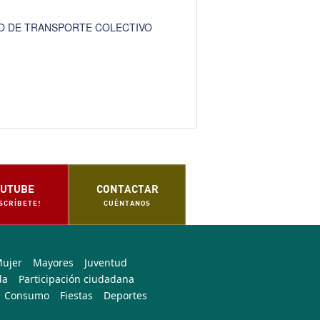
IO DE TRANSPORTE COLECTIVO
UTUBE
CONTACTAR
SCRÍBETE!
CUÉNTANOS
Mujer
Mayores
Juventud
da
Participación ciudadana
Consumo
Fiestas
Deportes