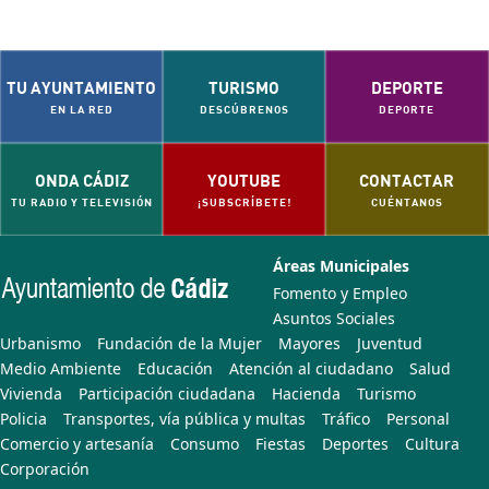
TU AYUNTAMIENTO
TURISMO
DEPORTE
EN LA RED
DESCÚBRENOS
DEPORTE
ONDA CÁDIZ
YOUTUBE
CONTACTAR
TU RADIO Y TELEVISIÓN
¡SUBSCRÍBETE!
CUÉNTANOS
Áreas Municipales
Fomento y Empleo
Asuntos Sociales
Urbanismo
Fundación de la Mujer
Mayores
Juventud
Medio Ambiente
Educación
Atención al ciudadano
Salud
Vivienda
Participación ciudadana
Hacienda
Turismo
Policia
Transportes, vía pública y multas
Tráfico
Personal
Comercio y artesanía
Consumo
Fiestas
Deportes
Cultura
Corporación