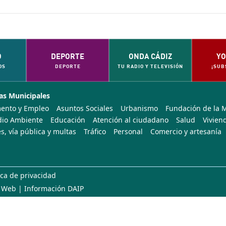
O
DEPORTE
ONDA CÁDIZ
YO
OS
DEPORTE
TU RADIO Y TELEVISIÓN
¡SUB
as Municipales
ento y Empleo
Asuntos Sociales
Urbanismo
Fundación de la 
io Ambiente
Educación
Atención al ciudadano
Salud
Vivien
s, vía pública y multas
Tráfico
Personal
Comercio y artesanía
ica de privacidad
 Web
|
Información DAIP