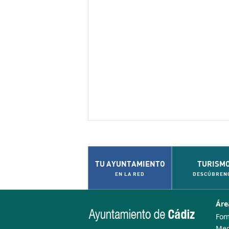
TU AYUNTAMIENTO
TURISM
EN LA RED
DESCÚBREN
Áre
Fom
Med