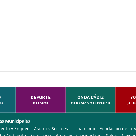
O
DEPORTE
ONDA CÁDIZ
YO
OS
DEPORTE
TU RADIO Y TELEVISIÓN
¡SUB
as Municipales
ento y Empleo
Asuntos Sociales
Urbanismo
Fundación de la 
io Ambiente
Educación
Atención al ciudadano
Salud
Vivien