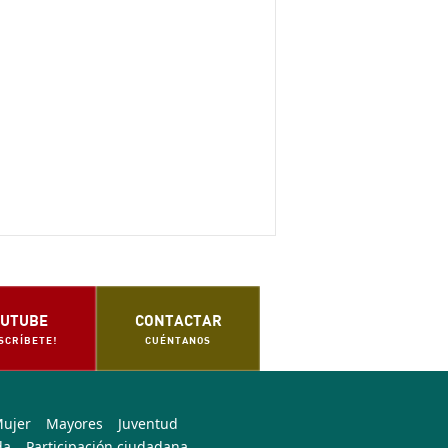
UTUBE
CONTACTAR
SCRÍBETE!
CUÉNTANOS
Mujer
Mayores
Juventud
da
Participación ciudadana