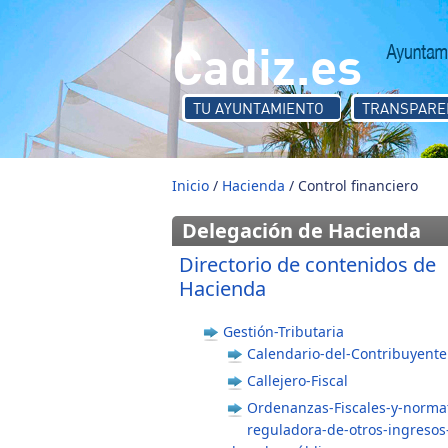
Pasar al contenido principal
Cadiz.es
TU AYUNTAMIENTO
TRANSPARE
Inicio
/
Hacienda
/ Control financiero
Delegación de Hacienda
Directorio de contenidos de
Hacienda
Gestión-Tributaria
Calendario-del-Contribuyente
Callejero-Fiscal
Ordenanzas-Fiscales-y-normat
reguladora-de-otros-ingresos