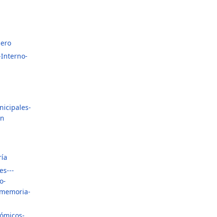
iero
Interno-
icipales-
ón
ría
es---
o-
-memoria-
nómicos-