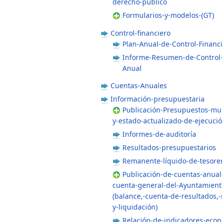
derecho-público
Formularios-y-modelos-(GT)
Control-financiero
Plan-Anual-de-Control-Financ
Informe-Resumen-de-Control-
Anual
Cuentas-Anuales
Información-presupuestaria
Publicación-Presupuestos-mun
y-estado-actualizado-de-ejecuci
Informes-de-auditoría
Resultados-presupuestarios
Remanente-líquido-de-tesore
Publicación-de-cuentas-anual
cuenta-general-del-Ayuntamient
(balance,-cuenta-de-resultados,
y-liquidación)
Relación-de-indicadores-eco