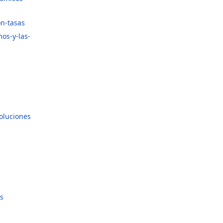
on-tasas
os-y-las-
oluciones
s