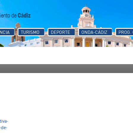
NCIA
TURISMO
DEPORTE
ONDA-CÁDIZ
PROG.
iva-
-de-