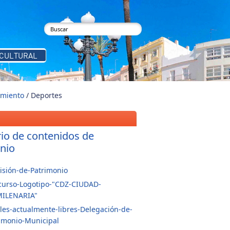
buscar
Formulario de búsqueda
 CULTURAL
amiento
/ Deportes
rio de contenidos de
nio
sión-de-Patrimonio
curso-Logotipo-"CDZ-CIUDAD-
MILENARIA"
les-actualmente-libres-Delegación-de-
imonio-Municipal