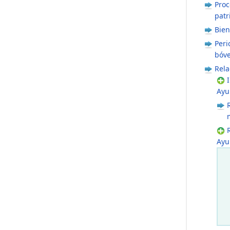
Proc
patr
Bien
Peri
bóv
Rela
Ayu
Ayu