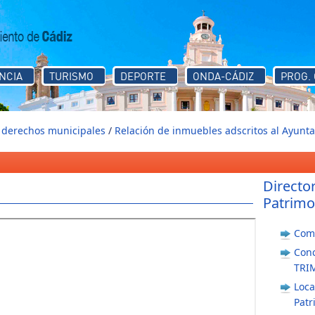
NCIA
TURISMO
DEPORTE
ONDA-CÁDIZ
PROG.
y derechos municipales
/
Relación de inmuebles adscritos al Ayunt
Directo
Patrimo
Comi
Con
TRI
Loca
Patr