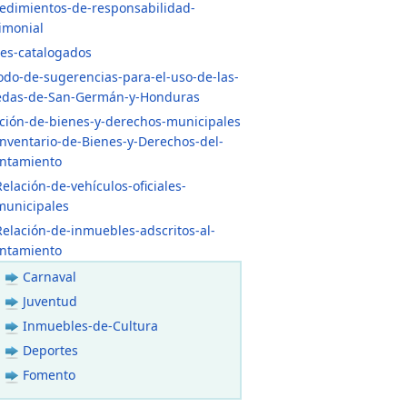
edimientos-de-responsabilidad-
imonial
es-catalogados
odo-de-sugerencias-para-el-uso-de-las-
edas-de-San-Germán-y-Honduras
ción-de-bienes-y-derechos-municipales
Inventario-de-Bienes-y-Derechos-del-
ntamiento
Relación-de-vehículos-oficiales-
municipales
Relación-de-inmuebles-adscritos-al-
ntamiento
Carnaval
Juventud
Inmuebles-de-Cultura
Deportes
Fomento