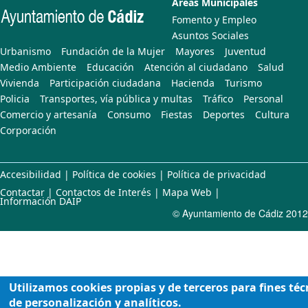
Áreas Municipales
Fomento y Empleo
Asuntos Sociales
Urbanismo
Fundación de la Mujer
Mayores
Juventud
Medio Ambiente
Educación
Atención al ciudadano
Salud
Vivienda
Participación ciudadana
Hacienda
Turismo
Policia
Transportes, vía pública y multas
Tráfico
Personal
Comercio y artesanía
Consumo
Fiestas
Deportes
Cultura
Corporación
Accesibilidad
|
Política de cookies
|
Política de privacidad
Contactar
|
Contactos de Interés
|
Mapa Web
|
Información DAIP
© Ayuntamiento de Cádiz 2012
Utilizamos cookies propias y de terceros para fines téc
de personalización y analíticos.