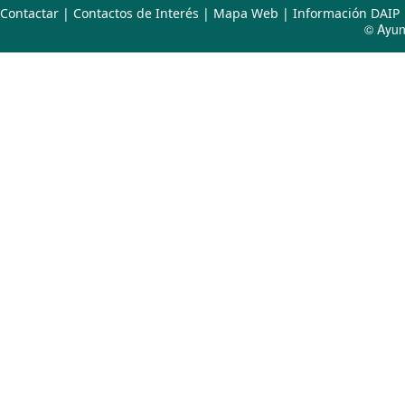
Contactar
|
Contactos de Interés
|
Mapa Web
|
Información DAIP
© Ayun