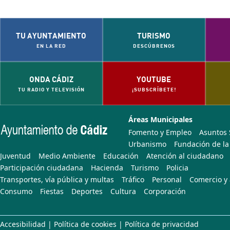
TU AYUNTAMIENTO
TURISMO
EN LA RED
DESCÚBRENOS
ONDA CÁDIZ
YOUTUBE
TU RADIO Y TELEVISIÓN
¡SUBSCRÍBETE!
Áreas Municipales
Fomento y Empleo
Asuntos 
Urbanismo
Fundación de la
Juventud
Medio Ambiente
Educación
Atención al ciudadano
Participación ciudadana
Hacienda
Turismo
Policia
Transportes, vía pública y multas
Tráfico
Personal
Comercio y 
Consumo
Fiestas
Deportes
Cultura
Corporación
Accesibilidad
|
Política de cookies
|
Política de privacidad