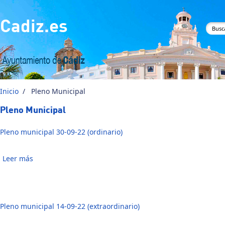
Pasar al contenido principal
Cadiz.es
For
bús
Inicio
/
Pleno Municipal
Pleno Municipal
Pleno municipal 30-09-22 (ordinario)
Leer más
sobre Pleno municipal 30-09-22 (ordinario)
Pleno municipal 14-09-22 (extraordinario)