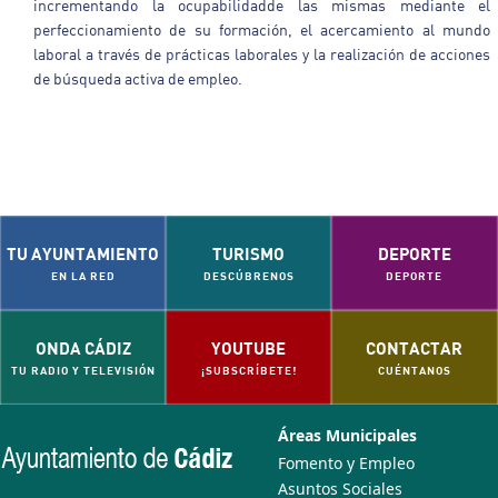
incrementando la ocupabilidadde las mismas mediante el
perfeccionamiento de su formación, el acercamiento al mundo
laboral a través de prácticas laborales y la realización de acciones
de búsqueda activa de empleo.
TU AYUNTAMIENTO
TURISMO
DEPORTE
EN LA RED
DESCÚBRENOS
DEPORTE
ONDA CÁDIZ
YOUTUBE
CONTACTAR
TU RADIO Y TELEVISIÓN
¡SUBSCRÍBETE!
CUÉNTANOS
Áreas Municipales
Fomento y Empleo
Asuntos Sociales