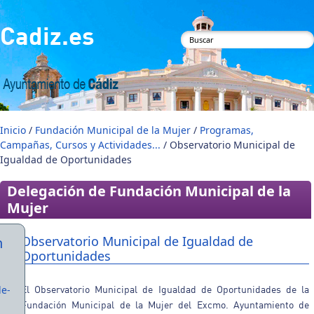
Pasar al contenido principal
Cadiz.es
Formulario de
búsqueda
Inicio
/
Fundación Municipal de la Mujer
/
Programas,
Campañas, Cursos y Actividades...
/ Observatorio Municipal de
Igualdad de Oportunidades
Delegación de Fundación Municipal de la
Mujer
Observatorio Municipal de Igualdad de
n
Oportunidades
de-
El Observatorio Municipal de Igualdad de Oportunidades de la
Fundación Municipal de la Mujer del Excmo. Ayuntamiento de