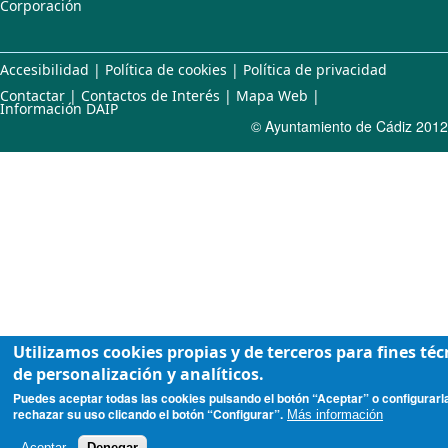
Corporación
Accesibilidad
|
Política de cookies
|
Política de privacidad
Contactar
|
Contactos de Interés
|
Mapa Web
|
Información DAIP
© Ayuntamiento de Cádiz 2012
Utilizamos cookies propias y de terceros para fines téc
de personalización y analíticos.
Puedes aceptar todas las cookies pulsando el botón “Aceptar” o configurarl
rechazar su uso clicando el botón “Configurar”.
Más información
Aceptar
Denegar