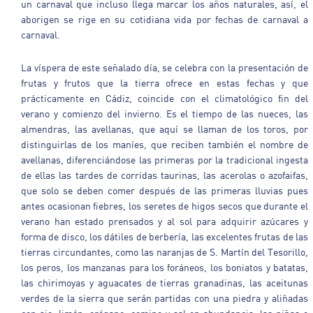
un carnaval que incluso llega marcar los años naturales, así, el
aborigen se rige en su cotidiana vida por fechas de carnaval a
carnaval.
La víspera de este señalado día, se celebra con la presentación de
frutas y frutos que la tierra ofrece en estas fechas y que
prácticamente en Cádiz, coincide con el climatológico fin del
verano y comienzo del invierno. Es el tiempo de las nueces, las
almendras, las avellanas, que aquí se llaman de los toros, por
distinguirlas de los maníes, que reciben también el nombre de
avellanas, diferenciándose las primeras por la tradicional ingesta
de ellas las tardes de corridas taurinas, las acerolas o azofaifas,
que solo se deben comer después de las primeras lluvias pues
antes ocasionan fiebres, los seretes de higos secos que durante el
verano han estado prensados y al sol para adquirir azúcares y
forma de disco, los dátiles de berbería, las excelentes frutas de las
tierras circundantes, como las naranjas de S. Martín del Tesorillo,
los peros, los manzanas para los foráneos, los boniatos y batatas,
las chirimoyas y aguacates de tierras granadinas, las aceitunas
verdes de la sierra que serán partidas con una piedra y aliñadas