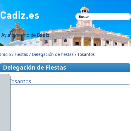
Pasar al contenido principal
Cadiz.es
Formulario de
búsqueda
Inicio
/
Fiestas
/
Delegación de fiestas
/ Tosantos
Delegación de Fiestas
Tosantos