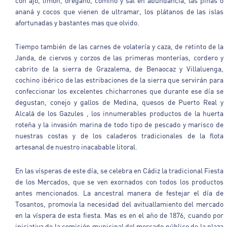
con ajo, limón, orégano, comino y sal en abundancia, las piñas o
ananá y cocos que vienen de ultramar, los plátanos de las islas
afortunadas y bastantes mas que olvido.
Tiempo también de las carnes de volatería y caza, de retinto de la
Janda, de ciervos y corzos de las primeras monterías, cordero y
cabrito de la sierra de Grazalema, de Benaocaz y Villaluenga,
cochino ibérico de las estribaciones de la sierra que servirán para
confeccionar los excelentes chicharrones que durante ese día se
degustan, conejo y gallos de Medina, quesos de Puerto Real y
Alcalá de los Gazules , los innumerables productos de la huerta
roteña y la invasión marina de todo tipo de pescado y marisco de
nuestras costas y de los caladeros tradicionales de la flota
artesanal de nuestro inacabable litoral.
En las vísperas de este día, se celebra en Cádiz la tradicional Fiesta
de los Mercados, que se ven exornados con todos los productos
antes mencionados. La ancestral manera de festejar el día de
Tosantos, promovía la necesidad del avituallamiento del mercado
en la víspera de esta fiesta. Mas es en el año de 1876, cuando por
iniciativa de la comisión municipal del mercado público de la plaza