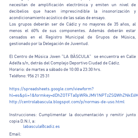
necesitan de amplificación electrónica y emiten un nivel de
decibelios que hacen imprescindible la insonorización y
acondicionamiento acústico de las salas de ensayo.
Los grupos deberán ser de Cádiz y no mayores de 35 años, al
menos el 60% de sus componentes. Además deberán estar
censados en el Registro Municipal de Grupos de Música,
gestionado por la Delegación de Juventud.
El Centro de Música Joven "LA BÃSCULA" se encuentra en Calle
Adelfa s/n, detrás del Complejo Deportivo Ciudad de Cádiz.
Horario: de martes a sábado de 10:00 a 23:30 hrs.
Teléfono: 956 21 25 31
https://spreadsheets.google.com/viewform?
hl=es&pli=1&formkey=dDhZOTFTa0pWRkJMV1NPTzZSQWhZNkE6
http://centrolabascula.blogspot.com/p/normas-de-uso.html
Instrucciones: Cumplimentar la documentación y remitir junto
copia D.N.I, a:
labascula@cadiz.es
Email: