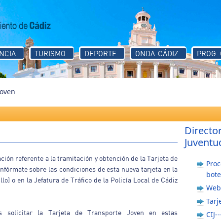
NCIA
TURISMO
DEPORTE
ONDA-CÁDIZ
PROG.
Joven
Directo
Juventu
ión referente a la tramitación y obtención de la Tarjeta de
Proc
nfórmate sobre las condiciones de esta nueva tarjeta en la
bote
lo) o en la Jefatura de Tráfico de la Policía Local de Cádiz
Web
Tarj
 solicitar la Tarjeta de Transporte Joven en estas
CIJ-