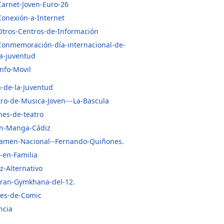
Carnet-Joven-Euro-26
Conexión-a-Internet
Otros-Centros-de-Información
Conmemoración-día-internacional-de-
la-juventud
Info-Movil
-de-la-Juventud
ro-de-Musica-Joven---La-Bascula
es-de-teatro
ón-Manga-Cádiz
tamen-Nacional--Fernando-Quiñones.
-en-Familia
z-Alternativo
Gran-Gymkhana-del-12.
des-de-Comic
ncia