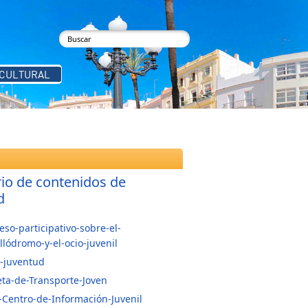
buscar
Formulario de búsqueda
 CULTURAL
rio de contenidos de
d
eso-participativo-sobre-el-
llódromo-y-el-ocio-juvenil
-juventud
eta-de-Transporte-Joven
--Centro-de-Información-Juvenil