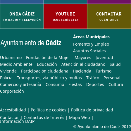
ONDA CÁDIZ
YOUTUBE
CONTACTAR
TU RADIO Y TELEVISIÓN
¡SUBSCRÍBETE!
CUÉNTANOS
Áreas Municipales
Fomento y Empleo
Asuntos Sociales
Urbanismo
Fundación de la Mujer
Mayores
Juventud
Medio Ambiente
Educación
Atención al ciudadano
Salud
Vivienda
Participación ciudadana
Hacienda
Turismo
Policia
Transportes, vía pública y multas
Tráfico
Personal
Comercio y artesanía
Consumo
Fiestas
Deportes
Cultura
Corporación
Accesibilidad
|
Política de cookies
|
Política de privacidad
Contactar
|
Contactos de Interés
|
Mapa Web
|
Información DAIP
© Ayuntamiento de Cádiz 2012