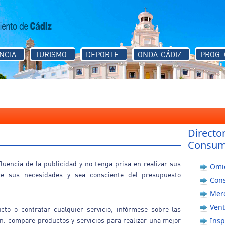
NCIA
TURISMO
DEPORTE
ONDA-CÁDIZ
PROG.
Directo
Consu
fluencia de la publicidad y no tenga prisa en realizar sus
Omi
ce sus necesidades y sea consciente del presupuesto
Con
Mer
Ven
cto o contratar cualquier servicio, infórmese sobre las
ón. compare productos y servicios para realizar una mejor
Insp