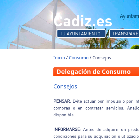
Pasar al contenido principal
Cadiz.es
TU AYUNTAMIENTO
TRANSPARE
Inicio
/
Consumo
/ Consejos
Delegación de Consumo
Consejos
PENSAR
: Evite actuar por impulso o por in
compras o en contratar servicios. Anali
disponible.
INFORMARSE
: Antes de adquirir un produ
condiciones para su adquisición o utilizaci