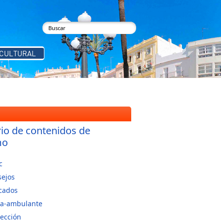
buscar
Formulario de búsqueda
 CULTURAL
rio de contenidos de
mo
c
sejos
cados
ta-ambulante
ección