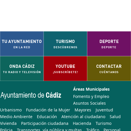
TU AYUNTAMIENTO
TURISMO
DEPORTE
EN LA RED
DESCÚBRENOS
DEPORTE
ONDA CÁDIZ
YOUTUBE
CONTACTAR
TU RADIO Y TELEVISIÓN
¡SUBSCRÍBETE!
CUÉNTANOS
Áreas Municipales
Fomento y Empleo
Asuntos Sociales
Urbanismo
Fundación de la Mujer
Mayores
Juventud
Medio Ambiente
Educación
Atención al ciudadano
Salud
Vivienda
Participación ciudadana
Hacienda
Turismo
Policia
Transportes, vía pública y multas
Tráfico
Personal