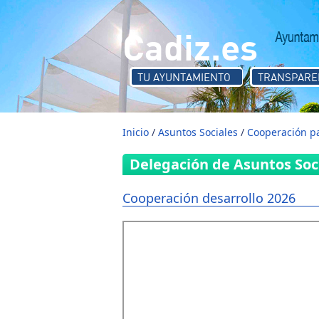
Pasar al contenido principal
Cadiz.es
TU AYUNTAMIENTO
TRANSPARE
Inicio
/
Asuntos Sociales
/
Cooperación pa
Delegación de Asuntos Soc
Cooperación desarrollo 2026