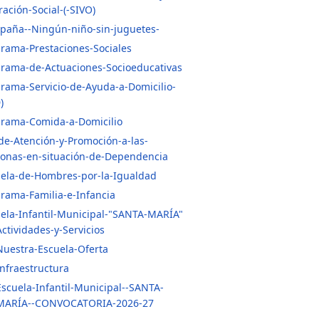
ración-Social-(-SIVO)
paña--Ningún-niño-sin-juguetes-
rama-Prestaciones-Sociales
rama-de-Actuaciones-Socioeducativas
rama-Servicio-de-Ayuda-a-Domicilio-
)
grama-Comida-a-Domicilio
de-Atención-y-Promoción-a-las-
sonas-en-situación-de-Dependencia
ela-de-Hombres-por-la-Igualdad
rama-Familia-e-Infancia
ela-Infantil-Municipal-"SANTA-MARÍA"
Actividades-y-Servicios
Nuestra-Escuela-Oferta
Infraestructura
Escuela-Infantil-Municipal--SANTA-
MARÍA--CONVOCATORIA-2026-27