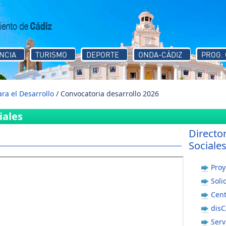
NCIA
TURISMO
DEPORTE
ONDA-CÁDIZ
PROG.
ra el Desarrollo
/ Convocatoria desarrollo 2026
iales
Directo
Sociale
Proy
Soli
Cen
dis
Serv