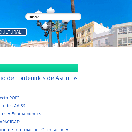
buscar
Formulario de búsqueda
 CULTURAL
rio de contenidos de Asuntos
s
ecto-POPI
citudes-AA.SS.
tros-y-Equipamientos
CAPACIDAD
icio-de-Información,-Orientación-y-