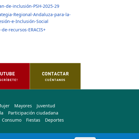
lan-de-inclusión-PSH-2025-29
ategia-Regional-Andaluza-para-la-
sión-e-Inclusión-Social
-de-recursos-ERACIS+
UTUBE
CONTACTAR
SCRÍBETE!
CUÉNTANOS
Mujer
Mayores
Juventud
da
Participación ciudadana
Consumo
Fiestas
Deportes