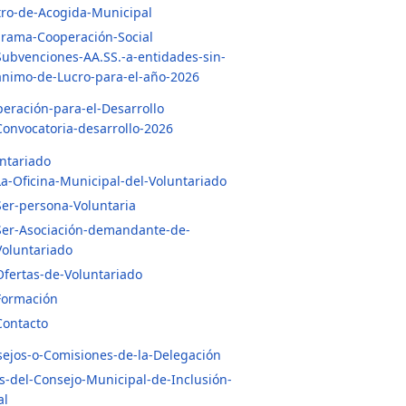
ro-de-Acogida-Municipal
rama-Cooperación-Social
Subvenciones-AA.SS.-a-entidades-sin-
ánimo-de-Lucro-para-el-año-2026
eración-para-el-Desarrollo
Convocatoria-desarrollo-2026
ntariado
La-Oficina-Municipal-del-Voluntariado
Ser-persona-Voluntaria
Ser-Asociación-demandante-de-
Voluntariado
Ofertas-de-Voluntariado
Formación
Contacto
ejos-o-Comisiones-de-la-Delegación
s-del-Consejo-Municipal-de-Inclusión-
al