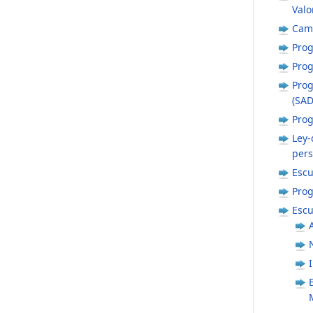
Valo
Cam
Prog
Prog
Prog
(SAD
Pro
Ley-
per
Escu
Prog
Escu