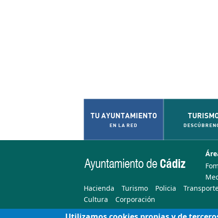
TU AYUNTAMIENTO
TURISM
EN LA RED
DESCÚBREN
Áre
Fom
Med
Hacienda
Turismo
Policia
Transporte
Cultura
Corporación
Utilizamos cookies propias y de tercero