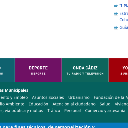
II-P
Estr
Cohe
Guía
O
DEPORTE
ONDA CÁDIZ
YO
OS
DEPORTE
TU RADIO Y TELEVISIÓN
¡SUB
as Municipales
ento y Empleo
Asuntos Sociales
Urbanismo
Fundación de la 
io Ambiente
Educación
Atención al ciudadano
Salud
Vivien
s, vía pública y multas
Tráfico
Personal
Comercio y artesanía
s para fines técnicos, de personalización y