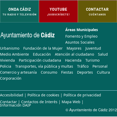
ONDA CÁDIZ
YOUTUBE
CONTACTAR
TU RADIO Y TELEVISIÓN
¡SUBSCRÍBETE!
CUÉNTANOS
Áreas Municipales
Fomento y Empleo
Asuntos Sociales
Urbanismo
Fundación de la Mujer
Mayores
Juventud
Medio Ambiente
Educación
Atención al ciudadano
Salud
Vivienda
Participación ciudadana
Hacienda
Turismo
Policia
Transportes, vía pública y multas
Tráfico
Personal
Comercio y artesanía
Consumo
Fiestas
Deportes
Cultura
Corporación
Accesibilidad
|
Política de cookies
|
Política de privacidad
Contactar
|
Contactos de Interés
|
Mapa Web
|
Información DAIP
© Ayuntamiento de Cádiz 2012