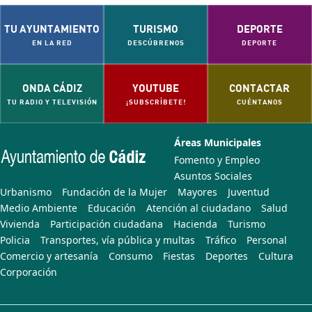
TU AYUNTAMIENTO
TURISMO
DEPORTE
EN LA RED
DESCÚBRENOS
DEPORTE
ONDA CÁDIZ
YOUTUBE
CONTACTAR
TU RADIO Y TELEVISIÓN
¡SUBSCRÍBETE!
CUÉNTANOS
Áreas Municipales
Fomento y Empleo
Asuntos Sociales
Urbanismo
Fundación de la Mujer
Mayores
Juventud
Medio Ambiente
Educación
Atención al ciudadano
Salud
Vivienda
Participación ciudadana
Hacienda
Turismo
Policia
Transportes, vía pública y multas
Tráfico
Personal
Comercio y artesanía
Consumo
Fiestas
Deportes
Cultura
Corporación