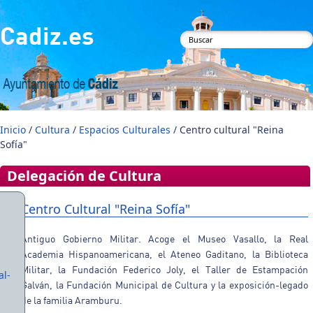
Pasar al contenido principal
Cadiz.es
Formulario de
búsqueda
Inicio
/
Cultura
/
Espacios Culturales
/ Centro cultural "Reina
Sofía"
Delegación de Cultura
Centro Cultural "Reina Sofía"
Antiguo Gobierno Militar. Acoge el Museo Vasallo, la Real
Academia Hispanoamericana, el Ateneo Gaditano, la Biblioteca
Militar, la Fundación Federico Joly, el Taller de Estampación
al-
Galván, la Fundación Municipal de Cultura y la exposición-legado
de la familia Aramburu.