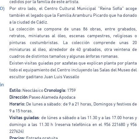
cedidos por la familia de este artista.
O)
Por otro lado, el Centro Cultural Municipal "Reina Sofía" acoge
también el legado que la Familia Aramburu Picardo que ha donado
a la ciudad de Cádiz.
La colección se compone de unas 86 obras, entre grabados,
retratos, miniaturas al óleo, escenas campestres, religiosas o
pinturas costumbristas. La colección comprende unas 20
miniaturas al óleo, alrededor de 40 grabados, otra veintena de
cuadros de distintos tamaños y algunas ánforas romanas.
Existen visitas guiadas por azafatas que explican planta por planta
todo el equipamiento del Centro incluyendo las Salas del Museo del
escultor gaditano Juan Luis Vassallo
ón
Estilo:
Neoclásico
Cronología:
1759
Dirección
:Paseo Alameda Apodaca
Horario:
De lunes a sábado: de 9 a 21 horas, Domingos y festivos de
9 a 15 horas.
Visitas guiadas
: de lúnes a sábado a las 11.30 y a las 17.00 horas y
domingo a las 11.30 h (reserva telefónica en el 956 221680 y 956
227624)
Precios:
Entrada gratuita