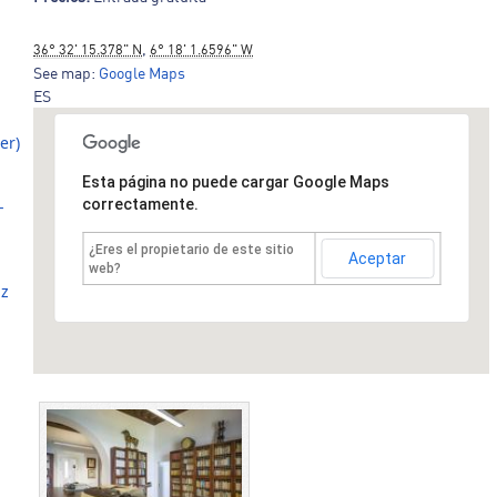
,
36° 32' 15.378" N
6° 18' 1.6596" W
See map:
Google Maps
ES
er)
Esta página no puede cargar Google Maps
correctamente.
-
¿Eres el propietario de este sitio
Aceptar
web?
iz