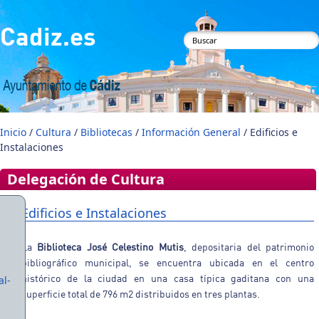
Pasar al contenido principal
Cadiz.es
Formulario de
búsqueda
Inicio
/
Cultura
/
Bibliotecas
/
Información General
/ Edificios e
Instalaciones
Delegación de Cultura
Edificios e Instalaciones
La
Biblioteca José Celestino Mutis
, depositaria del patrimonio
bibliográfico municipal, se encuentra ubicada en el centro
histórico de la ciudad en una casa típica gaditana con una
al-
superficie total de 796 m2 distribuidos en tres plantas.