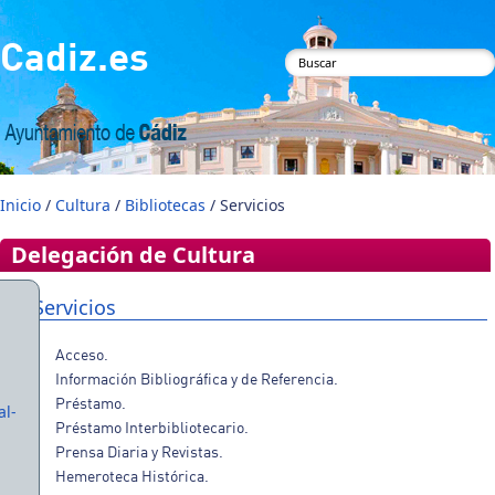
Pasar al contenido principal
Cadiz.es
Formulario de
búsqueda
Inicio
/
Cultura
/
Bibliotecas
/ Servicios
Delegación de Cultura
Servicios
Acceso.
Información Bibliográfica y de Referencia.
Préstamo.
al-
Préstamo Interbibliotecario.
Prensa Diaria y Revistas.
Hemeroteca Histórica.