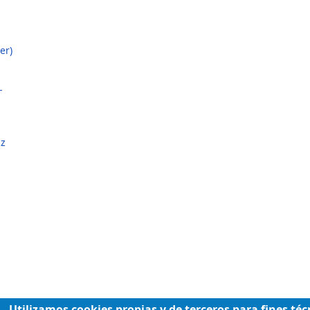
er)
-
iz
Utilizamos cookies propias y de terceros para fines téc