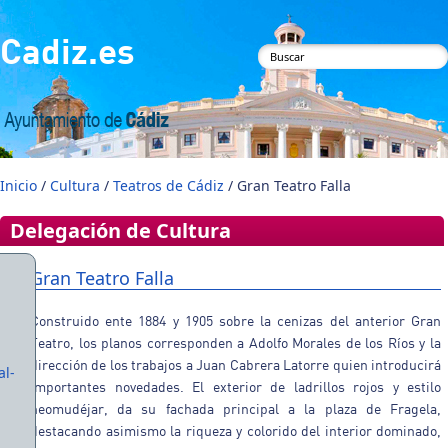
Pasar al contenido principal
Cadiz.es
Formulario de
búsqueda
Inicio
/
Cultura
/
Teatros de Cádiz
/ Gran Teatro Falla
Delegación de Cultura
Gran Teatro Falla
Construido ente 1884 y 1905 sobre la cenizas del anterior Gran
Teatro, los planos corresponden a Adolfo Morales de los Ríos y la
dirección de los trabajos a Juan Cabrera Latorre quien introducirá
al-
importantes novedades. El exterior de ladrillos rojos y estilo
neomudéjar, da su fachada principal a la plaza de Fragela,
destacando asimismo la riqueza y colorido del interior dominado,