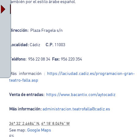
también por el estilo árabe español.
Dirección:
Plaza Fragela s/n
Localidad:
Cádiz
C.P.
11003
Teléfono:
956 22 08 34
Fax:
956 220 354
Más información :
https://laciudad.cadiz.es/programacion-gran-
teatro-falla.asp
Venta de entradas:
https://www.bacantix.com/aytocadiz
Más información:
administracion.teatrofalla@cadiz.es
,
36° 32' 2.4684" N
6° 18' 8.0496" W
See map:
Google Maps
ES