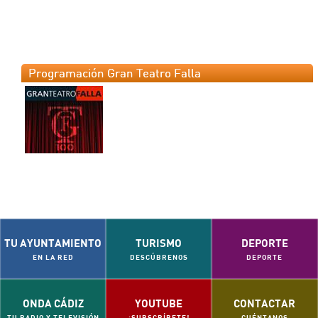
Programación Gran Teatro Falla
TU AYUNTAMIENTO
TURISMO
DEPORTE
EN LA RED
DESCÚBRENOS
DEPORTE
ONDA CÁDIZ
YOUTUBE
CONTACTAR
TU RADIO Y TELEVISIÓN
¡SUBSCRÍBETE!
CUÉNTANOS