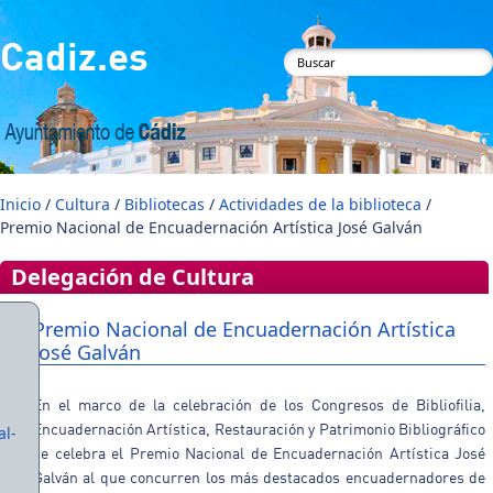
Pasar al contenido principal
Cadiz.es
Formulario de
búsqueda
Inicio
/
Cultura
/
Bibliotecas
/
Actividades de la biblioteca
/
Premio Nacional de Encuadernación Artística José Galván
Delegación de Cultura
Premio Nacional de Encuadernación Artística
José Galván
En el marco de la celebración de los Congresos de Bibliofilia,
Encuadernación Artística, Restauración y Patrimonio Bibliográfico
al-
se celebra el Premio Nacional de Encuadernación Artística José
Galván al que concurren los más destacados encuadernadores de