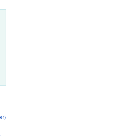
er)
-