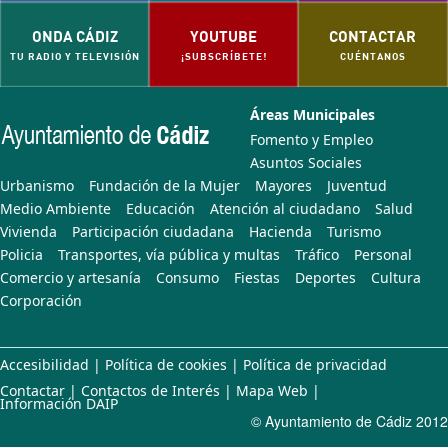
ONDA CÁDIZ
YOUTUBE
CONTACTAR
TU RADIO Y TELEVISIÓN
¡SUBSCRÍBETE!
CUÉNTANOS
Áreas Municipales
Fomento y Empleo
Asuntos Sociales
Urbanismo
Fundación de la Mujer
Mayores
Juventud
Medio Ambiente
Educación
Atención al ciudadano
Salud
Vivienda
Participación ciudadana
Hacienda
Turismo
Policia
Transportes, vía pública y multas
Tráfico
Personal
Comercio y artesanía
Consumo
Fiestas
Deportes
Cultura
Corporación
Accesibilidad
|
Política de cookies
|
Política de privacidad
Contactar
|
Contactos de Interés
|
Mapa Web
|
Información DAIP
© Ayuntamiento de Cádiz 2012