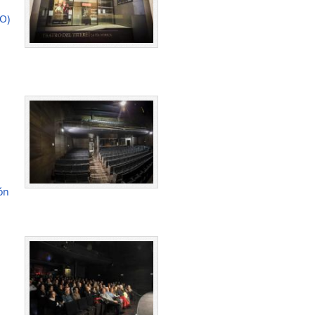
O)
ón