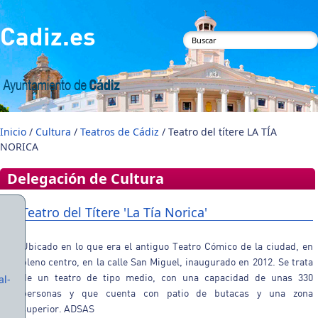
Pasar al contenido principal
Cadiz.es
Formulario de
búsqueda
Inicio
/
Cultura
/
Teatros de Cádiz
/ Teatro del títere LA TÍA
NORICA
Delegación de Cultura
Teatro del Títere 'La Tía Norica'
Ubicado en lo que era el antiguo Teatro Cómico de la ciudad, en
pleno centro, en la calle San Miguel, inaugurado en 2012. Se trata
de un teatro de tipo medio, con una capacidad de unas 330
al-
personas y que cuenta con patio de butacas y una zona
superior. ADSAS