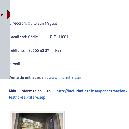
Dirección:
Calle San Miguel
Localidad:
Cádiz
C.P.
11001
Teléfono:
956 22 63 37
Fax:
e-mail
Venta de entradas en :
www.bacantix.com
Más información en :
http://laciudad.cadiz.es/programacion-
teatro-del-titere.asp