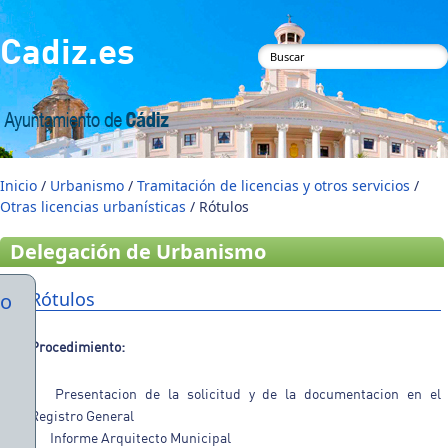
Pasar al contenido principal
Cadiz.es
Formulario de
búsqueda
Inicio
/
Urbanismo
/
Tramitación de licencias y otros servicios
/
Otras licencias urbanísticas
/ Rótulos
Delegación de Urbanismo
Rótulos
mo
Procedimiento:
Presentacion de la solicitud y de la documentacion en el
Registro General
Informe Arquitecto Municipal