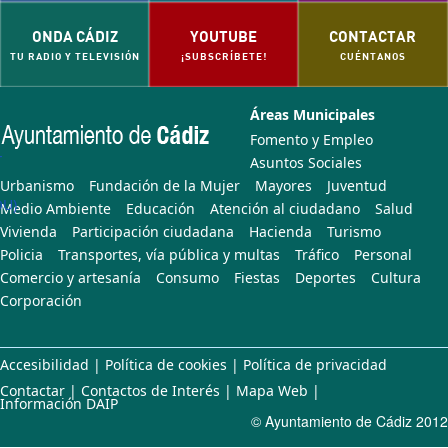
ONDA CÁDIZ
YOUTUBE
CONTACTAR
TU RADIO Y TELEVISIÓN
¡SUBSCRÍBETE!
CUÉNTANOS
Áreas Municipales
Fomento y Empleo
-
Asuntos Sociales
Urbanismo
Fundación de la Mujer
Mayores
Juventud
OU)
Medio Ambiente
Educación
Atención al ciudadano
Salud
Vivienda
Participación ciudadana
Hacienda
Turismo
Policia
Transportes, vía pública y multas
Tráfico
Personal
Comercio y artesanía
Consumo
Fiestas
Deportes
Cultura
Corporación
Accesibilidad
|
Política de cookies
|
Política de privacidad
Contactar
|
Contactos de Interés
|
Mapa Web
|
Información DAIP
© Ayuntamiento de Cádiz 2012